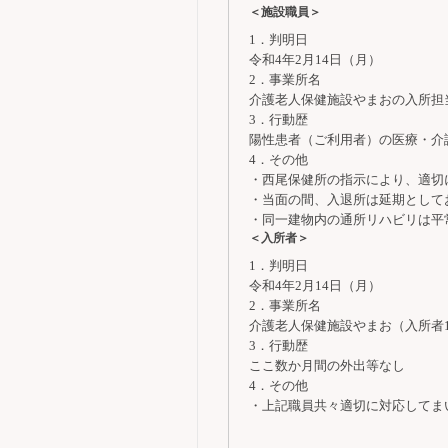
＜施設職員＞
1．判明日
令和4年2月14日（月）
2．事業所名
介護老人保健施設やまおの入所担
3．行動歴
陽性患者（ご利用者）の医療・介
4．その他
・西尾保健所の指示により、適切
・当面の間、入退所は延期として
・同一建物内の通所リハビリは平
＜入所者＞
1．判明日
令和4年2月14日（月）
2．事業所名
介護老人保健施設やまお（入所者1
3．行動歴
ここ数か月間の外出等なし
4．その他
・上記職員共々適切に対応してま