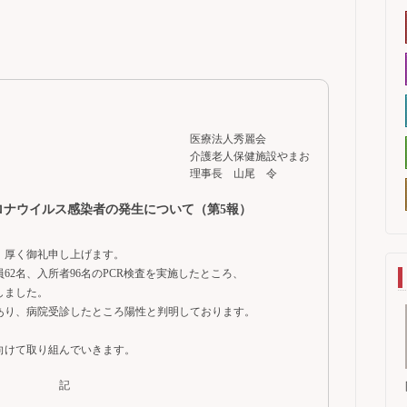
医療法人秀麗会
介護老人保健施設やまお
理事長 山尾 令
ロナウイルス感染者の発生について（第5報）
、厚く御礼申し上げます。
62名、入所者96名のPCR検査を実施したところ、
しました。
あり、病院受診したところ陽性と判明しております。
向けて取り組んでいきます。
記