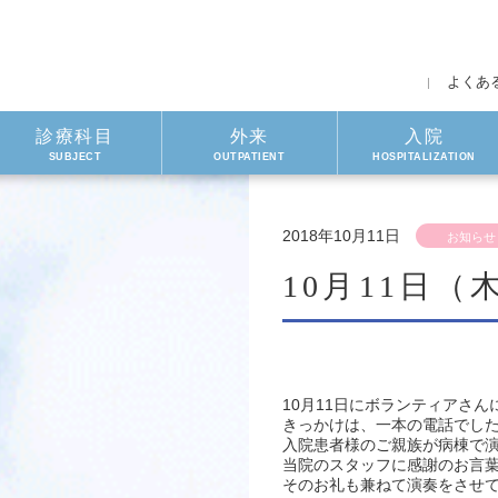
よくあ
診療科目
外来
入院
SUBJECT
OUTPATIENT
HOSPITALIZATION
2018年10月11日
お知らせ
10月11日
10月11日にボランティアさ
きっかけは、一本の電話でし
入院患者様のご親族が病棟で
当院のスタッフに感謝のお言
そのお礼も兼ねて演奏をさせ