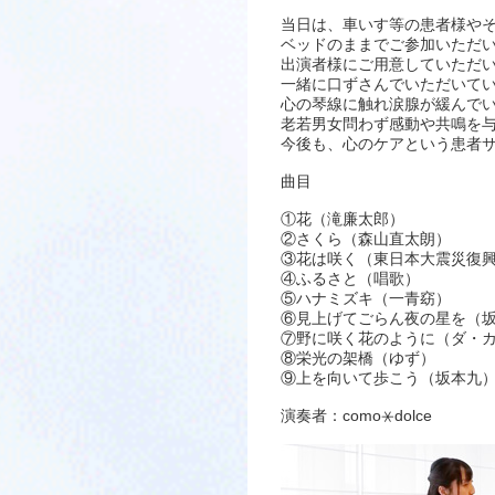
当日は、車いす等の患者様や
ベッドのままでご参加いただ
出演者様にご用意していただ
一緒に口ずさんでいただいて
心の琴線に触れ涙腺が緩んで
老若男女問わず感動や共鳴を
今後も、心のケアという患者
曲目
①花（滝廉太郎）
②さくら（森山直太朗）
③花は咲く（東日本大震災復
④ふるさと（唱歌）
⑤ハナミズキ（一青窈）
⑥見上げてごらん夜の星を（
⑦野に咲く花のように（ダ・
⑧栄光の架橋（ゆず）
⑨上を向いて歩こう（坂本九
演奏者：como⚹dolce